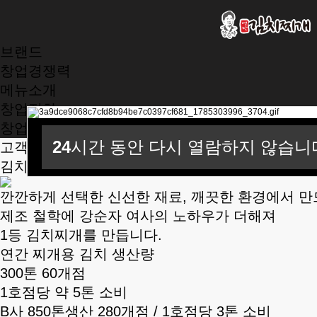
브랜드
창업경쟁력
메뉴소개
창업절차
창업비용
24
24
24
시간 동안 다시 열람하지 않습니
시간 동안 다시 열람하지 않습니
시간 동안 다시 열람하지 않습니
고객이 선택한 No.1
김치찌개 브랜드
깐깐하게 선택한 신선한 재료, 깨끗한 환경에서 
제조 철학에 강순자 여사의 노하우가 더해져
1등 김치찌개를 만듭니다.
연간 찌개용 김치 생산량
300톤 60개점
1호점당 약 5톤 소비
B사 850톤생산 280개점 / 1호점당 3톤 소비