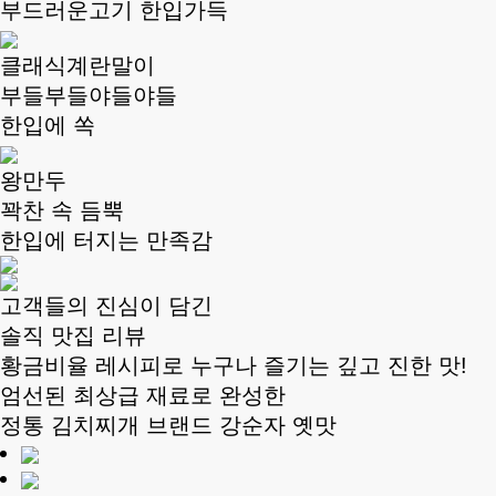
부드러운고기 한입가득
클래식계란말이
부들부들야들야들
한입에 쏙
왕만두
꽉찬 속 듬뿍
한입에 터지는 만족감
고객들의 진심이 담긴
솔직 맛집 리뷰
황금비율 레시피로 누구나 즐기는 깊고 진한 맛!
엄선된 최상급 재료로 완성한
정통 김치찌개 브랜드 강순자 옛맛