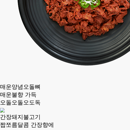
매운양념오돌뼈
매운불향 가득
오돌오돌오도독
간장돼지불고기
짭쪼름달콤 간장향에