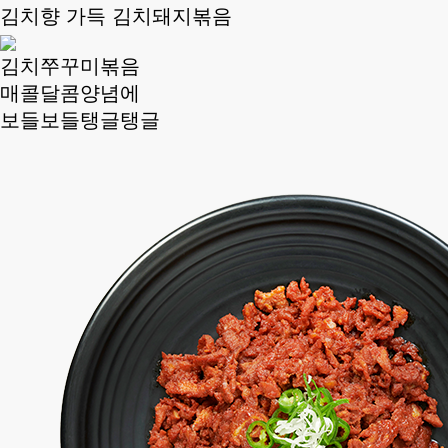
김치향 가득 김치돼지볶음
김치쭈꾸미볶음
매콜달콤양념에
보들보들탱글탱글