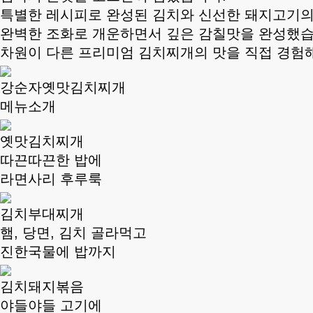
특별한 레시피로 완성된 김치와 신선한 돼지고기
완벽한 조화로 개운하면서 깊은 감칠맛을 완성했습
차원이 다른 프리미엄 김치찌개의 맛을 직접 경험
강순자옛맛김치찌개
메뉴소개
옛맛김치찌개
따끈따끈한 밥에
라면사리 후루룩
김치부대찌개
햄, 당면, 김치 골라먹고
진한국물에 밥까지
김치돼지볶음
야들야들 고기에